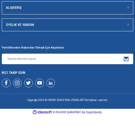
Viking Deniz Malzemeleri San. Ve Tic. Ltd. Şti.
Gönder
+90 216 494 19 98 Pbx
+90 216 494 19 99 Pbx
0507 699 80 85
KURUMSAL
ALIŞVERİŞ
ÜYELİK VE YARDIM