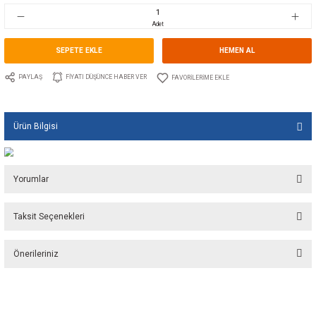
Stok Kodu
10.SP.LP1260
Fiyat
550,00 EUR + KDV
36.588,42 TL
Adet
SEPETE EKLE
HEMEN A
PAYLAŞ
FIYATI DÜŞÜNCE HABER VER
Ürün Bilgisi
Yorumlar