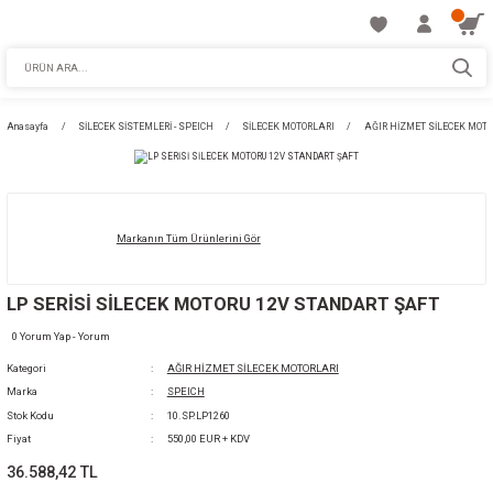
Anasayfa
SİLECEK SİSTEMLERİ - SPEICH
SİLECEK MOTORLARI
AĞIR 
Markanın Tüm Ürünlerini Gör
LP SERİSİ SİLECEK MOTORU 12V STANDART
0 Yorum Yap - Yorum
Kategori
AĞIR HİZMET SİLECEK MOTORLARI
Marka
SPEICH