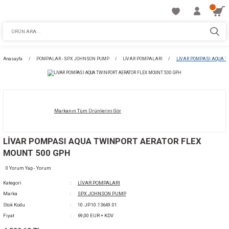
Anasayfa
POMPALAR - SPX JOHNSON PUMP
LİVAR POMPALARI
Lİ
Markanın Tüm Ürünlerini Gör
LİVAR POMPASI AQUA TWINPORT AERATOR 
MOUNT 500 GPH
0 Yorum Yap - Yorum
Kategori
LİVAR POMPALARI