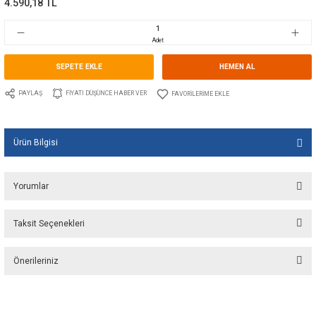
Marka
SPX JOHNSON PUMP
Stok Kodu
10.JP.10.13649.01
Fiyat
69,00 EUR + KDV
4.590,18 TL
Adet
SEPETE EKLE
HEMEN A
PAYLAŞ
FIYATI DÜŞÜNCE HABER VER
Ürün Bilgisi
Yorumlar