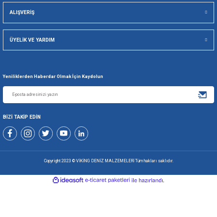
Viking Deniz Malzemeleri San. Ve Tic. Ltd. Şti.
Gönder
+90 216 494 19 98 Pbx
+90 216 494 19 99 Pbx
0507 699 80 85
KURUMSAL
ALIŞVERİŞ
ÜYELİK VE YARDIM