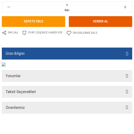
Stok Kodu
10.GU.2300.200
Fiyat
225,50 EUR + KDV
15.026,15 TL
Adet
SEPETE EKLE
HEMEN A
PAYLAŞ
FIYATI DÜŞÜNCE HABER VER
Ürün Bilgisi
Yorumlar