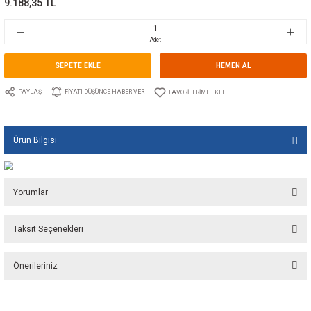
Marka
TECNOSEAL
Stok Kodu
10.TS.00307AL
Fiyat
138,12 EUR + KDV
9.188,35 TL
Adet
SEPETE EKLE
HEMEN A
PAYLAŞ
FIYATI DÜŞÜNCE HABER VER
Ürün Bilgisi