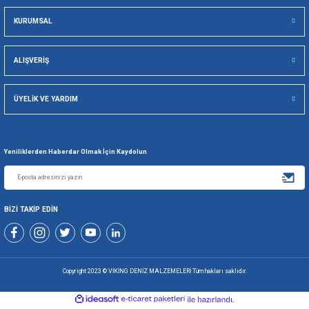
GÜVENLİ ALIŞVERİŞ
KOLAY İA
Viking Deniz Malzemeleri San. Ve Tic. Ltd. Şti.
Gönder
+90 216 494 19 98 Pbx
+90 216 494 19 99 Pbx
0507 699 80 85
KURUMSAL
ALIŞVERİŞ