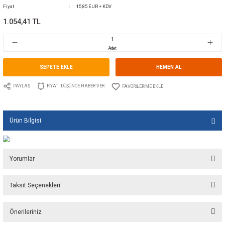
0 Yorum Yap - Yorum
Kategori
KIÇ AYNA VE GÖVDE TUTYALARI
Marka
TECNOSEAL
Stok Kodu
10.TS.00352/A
Fiyat
15,85 EUR + KDV
1.054,41 TL
Adet
SEPETE EKLE
HEMEN A
PAYLAŞ
FIYATI DÜŞÜNCE HABER VER
Ürün Bilgisi