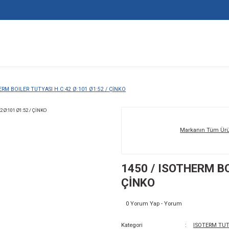
1450 / ISOTHERM BOILER TUTYASI H.C:42 Ø:101 Ø1:52 / ÇİNKO
14
Çİ