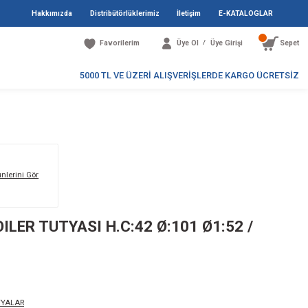
Hakkımızda
Distribütö
Favori
5000 TL V
Markanın Tüm Ürünlerini Gör
50 / ISOTHERM BOILER TUTYASI H.C
NKO