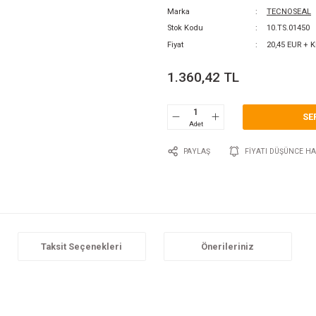
0 Y
Katego
Marka
Stok 
Fiyat
1.3
P