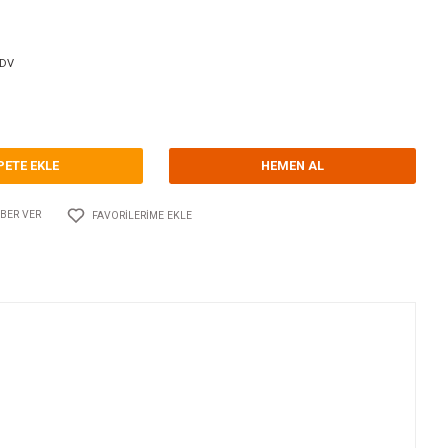
orum Yap - Yorum
ri
ISOTERM TUTYALAR
TECNOSEAL
Kodu
10.TS.01450
20,45 EUR + KDV
60,42 TL
SEPETE EKLE
Adet
AYLAŞ
FIYATI DÜŞÜNCE HABER VER