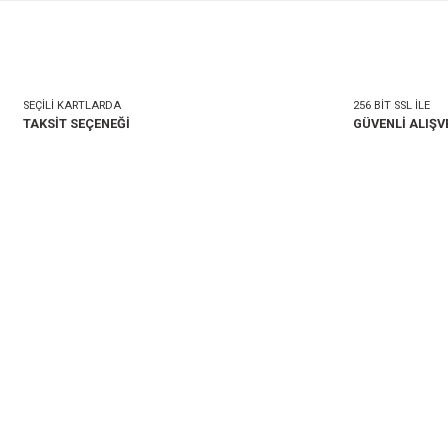
mlar
Taksit Seçenekleri
onularda yetersiz gördüğünüz noktaları öneri formunu kullanarak tarafımıza i
Bu ürüne ilk yorumu siz 
Yorum Yaz
SEÇİLİ KARTLARDA
TAKSİT SEÇENEĞİ