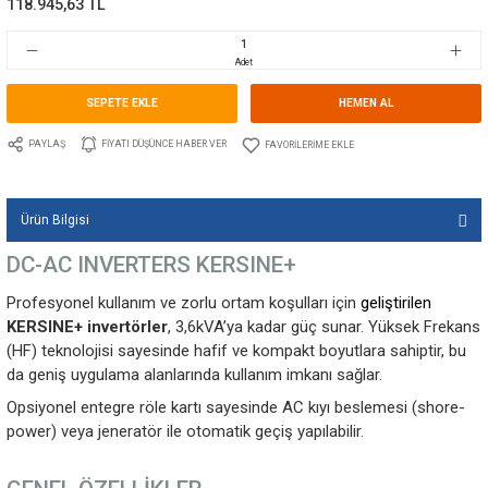
Marka
CRISTEC
Stok Kodu
10.CT.KERS24-230/3600
Fiyat
1.788,00 EUR + KDV
118.945,63 TL
Adet
SEPETE EKLE
HEMEN A
PAYLAŞ
FIYATI DÜŞÜNCE HABER VER
Ürün Bilgisi
DC-AC INVERTERS KERSINE+