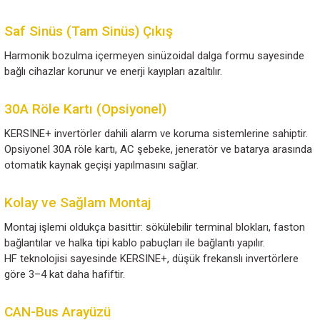
KERSINE+, klasik kablosuz bağlantının bir varyantı ola
Energy (BLE)
kablosuz bağlantı ile donatılmıştır. BLE
avantajı düşük enerji tüketimidir; klasik kablosuz bağla
yaklaşık yarı oranında daha az enerji tüketir.
Sıcaklık Dayanımı
KERSINE invertörler, 25°C’de nominal güçlerini sağlar.
Modele bağlı olarak:
40°C’de minimum %80 güç
55°C’de minimum %60 güç çıkışı sunar.
Saf Sinüs (Tam Sinüs) Çıkış
Harmonik bozulma içermeyen sinüzoidal dalga formu