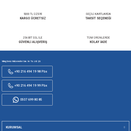
Seri CAN-Bus arayüzü sayesinde KERSINE+ invertörle
zamanlı olarak kontrol edilebilir ve yapılandırılabilir.
Paralel Bağlantı
Invertörler paralel bağlanarak çıkış gücü maksimum 1
kadar artırılabilir (4 ünite).
Ayrıca 3 ünite ile üç fazlı çalışma da mümkündür.
Yorumlar
Taksit Seçenekleri
Bu ürüne ilk yorumu siz yapın!
Önerileriniz
Yorum Yaz