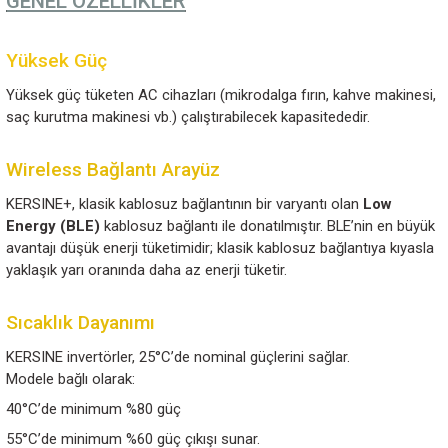
Profesyonel kullanım ve zorlu ortam koşulları için
geli
KERSINE+ invertörler
, 3,6kVA’ya kadar güç sunar. Y
(HF) teknolojisi sayesinde hafif ve kompakt boyutlara s
da geniş uygulama alanlarında kullanım imkanı sağlar.
Opsiyonel entegre röle kartı sayesinde AC kıyı beslem
power) veya jeneratör ile otomatik geçiş yapılabilir.
GENEL ÖZELLİKLER
Yüksek Güç
Yüksek güç tüketen AC cihazları (mikrodalga fırın, kah
saç kurutma makinesi vb.) çalıştırabilecek kapasitededi
Wireless Bağlantı Arayüz