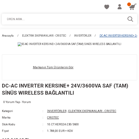
Anasayfa
ELEKTRİK EKİPMANLARI - CRISTEC
İNVERTÖRLER
DC-AC I
Markanın Tüm Ürünlerini Gör
DC-AC INVERTER KERSINE+ 24V/3600VA SAF
SİNÜS WIRELESS BAĞLANTILI
0 Yorum Yap - Yorum
Kategori
İNVERTÖRLER
,
ELEKTRİK EKİPMANLARI - CRI