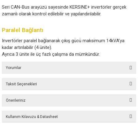
bağlı cihazlar korunur ve enerji kayıpları azaltılır.
30A Röle Kartı (Opsiyonel)
KERSINE+ invertörler dahili alarm ve koruma sistemleri
Opsiyonel 30A röle kartı, AC şebeke, jeneratör ve bat
otomatik kaynak geçişi yapılmasını sağlar.
Kolay ve Sağlam Montaj
Montaj işlemi oldukça basittir: sökülebilir terminal blok
bağlantılar ve halka tipi kablo pabuçları ile bağlantı yapıl
HF teknolojisi sayesinde KERSINE+, düşük frekanslı in
göre 3–4 kat daha hafiftir.
CAN-Bus Arayüzü