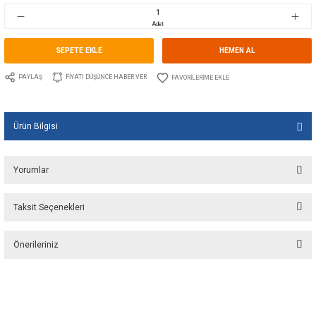
Stok Kodu
10.JP.09.812BT.1
Fiyat
63,00 EUR + KDV
4.191,04 TL
Adet
SEPETE EKLE
HEMEN A
PAYLAŞ
FIYATI DÜŞÜNCE HABER VER
Ürün Bilgisi
Yorumlar