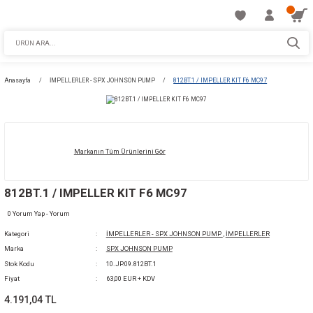
Anasayfa
İMPELLERLER - SPX JOHNSON PUMP
812BT.1 / IMPELLER KIT F
Markanın Tüm Ürünlerini Gör
812BT.1 / IMPELLER KIT F6 MC97
0 Yorum Yap - Yorum
Kategori
İMPELLERLER - SPX JOHNSON PUMP
,
İMPELL
Marka
SPX JOHNSON PUMP