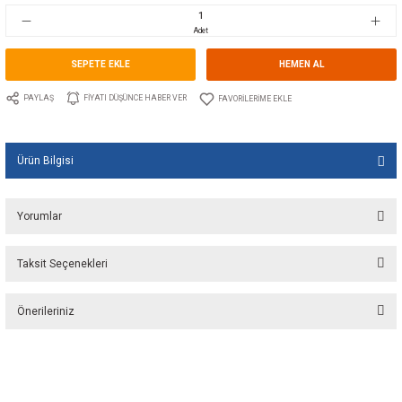
Stok Kodu
10.JP.09.46956
Fiyat
8,00 EUR + KDV
532,20 TL
Adet
SEPETE EKLE
HEMEN A
PAYLAŞ
FIYATI DÜŞÜNCE HABER VER
Ürün Bilgisi
Yorumlar