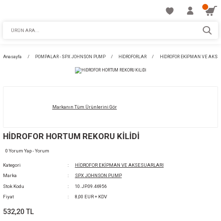
Anasayfa
POMPALAR - SPX JOHNSON PUMP
HİDROFORLAR
HİDROF
Markanın Tüm Ürünlerini Gör
HİDROFOR HORTUM REKORU KİLİDİ
0 Yorum Yap - Yorum
Kategori
HİDROFOR EKİPMAN VE AKSESUARLARI
Marka
SPX JOHNSON PUMP