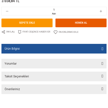
Marka
SPX JOHNSON PUMP
Stok Kodu
10.JP.09.47277.01
Fiyat
55,00 EUR + KDV
3.658,84 TL
Adet
SEPETE EKLE
HEMEN A
PAYLAŞ
FIYATI DÜŞÜNCE HABER VER
Ürün Bilgisi
Yorumlar