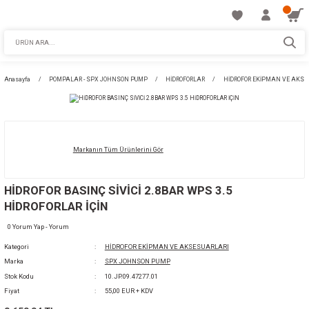
Anasayfa
POMPALAR - SPX JOHNSON PUMP
HİDROFORLAR
HİDROF
Markanın Tüm Ürünlerini Gör
HİDROFOR BASINÇ SİVİCİ 2.8BAR WPS 3.5
HİDROFORLAR İÇİN
0 Yorum Yap - Yorum
Kategori
HİDROFOR EKİPMAN VE AKSESUARLARI