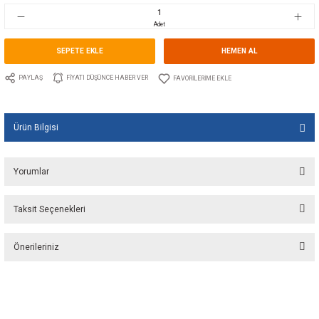
Stok Kodu
10.WE.150132
Fiyat
35,00 EUR + KDV
2.332,22 TL
Adet
SEPETE EKLE
HEMEN A
PAYLAŞ
FIYATI DÜŞÜNCE HABER VER
Ürün Bilgisi
Yorumlar