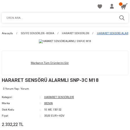
Anasayfa
SEVİYE SENSÖRLERİ - WEMA
HARARET SENSÖRLERİ
HARA
Markanın Tüm Ürünlerini Gör
HARARET SENSÖRÜ ALARMLI SNP-3C M18
0 Yorum Yap - Yorum
Kategori
HARARET SENSÖRLERİ
Marka
WEMA