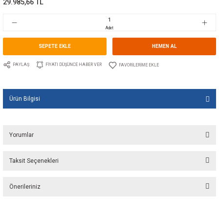
Marka
SPX JOHNSON PUMP
Stok Kodu
10.JP.32.64534
Fiyat
450,00 EUR + KDV
29.985,66 TL
Adet
SEPETE EKLE
HEMEN A
PAYLAŞ
FIYATI DÜŞÜNCE HABER VER
Ürün Bilgisi