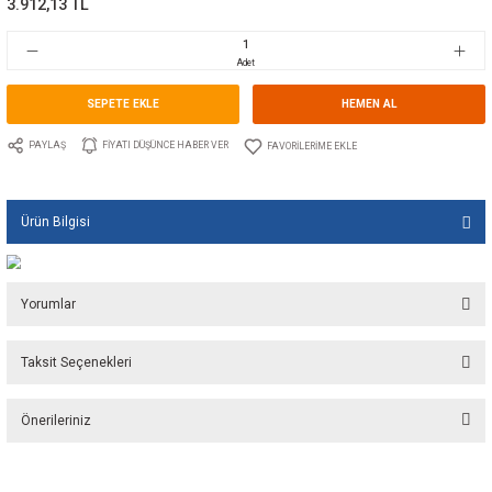
Marka
TECNOSEAL
Stok Kodu
10.TS.00260-3
Fiyat
58,71 EUR + KDV
3.912,13 TL
Adet
SEPETE EKLE
HEMEN A
PAYLAŞ
FIYATI DÜŞÜNCE HABER VER
Ürün Bilgisi