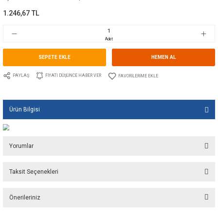
Kategori
PERVANE TUTYALARI
Marka
TECNOSEAL
Stok Kodu
10.TS.01040AL
Fiyat
18,74 EUR + KDV
1.246,67 TL
Adet
SEPETE EKLE
HEMEN A
PAYLAŞ
FIYATI DÜŞÜNCE HABER VER
Ürün Bilgisi