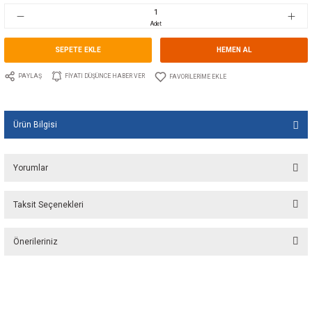
Stok Kodu
10.WE.163010
Fiyat
6,00 EUR + KDV
399,15 TL
Adet
SEPETE EKLE
HEMEN A
PAYLAŞ
FIYATI DÜŞÜNCE HABER VER
Ürün Bilgisi
Yorumlar