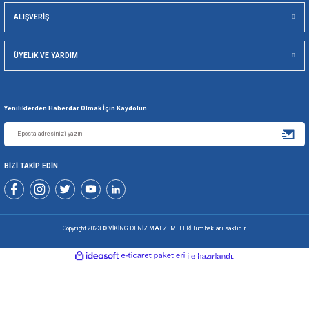
Viking Deniz Malzemeleri San. Ve Tic. Ltd. Şti.
Gönder
+90 216 494 19 98 Pbx
+90 216 494 19 99 Pbx
0507 699 80 85
KURUMSAL
ALIŞVERİŞ
ÜYELİK VE YARDIM