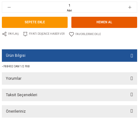
Stok Kodu
10.JP.01-42755
Fiyat
131,86 EUR + KDV
8.771,91 TL
Adet
SEPETE EKLE
HEMEN A
PAYLAŞ
FIYATI DÜŞÜNCE HABER VER
Ürün Bilgisi
• F8B-902 CAM 1/2 F8B
Yorumlar