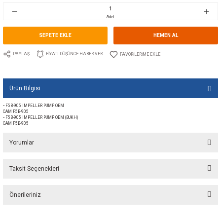
Stok Kodu
10.JP.01-45199
Fiyat
98,69 EUR + KDV
6.565,29 TL
Adet
SEPETE EKLE
HEMEN A
PAYLAŞ
FIYATI DÜŞÜNCE HABER VER
Ürün Bilgisi
• F5B-905 IMPELLER PUMP OEM
CAM F5B-905
• F5B-905 IMPELLER PUMP OEM (BUKH)
CAM F5B-905