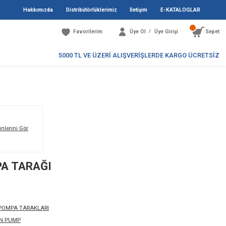
Hakkımızda
Distribütö
Favori
5000 TL V
Markanın Tüm Ürünlerini Gör
B IMPELLER POMPA TARAĞI