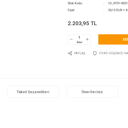
0 Y
Katego
Marka
Stok 
Fiyat
2.2
P