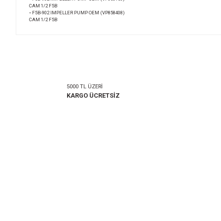
Ürün Bilgisi
Yoru
• F5B-902 IMPELLER PUMP
CAM 1/2 F5B
• F5B-902 IMPELLER PUMP OEM
CAM 1/2 F5B
• F5B-902 IMPELLER PUMP OEM (VP858150)
CAM 1/2 F5B
• F5B-902 IMPELLER PUMP OEM (VP858408)
CAM 1/2 F5B
Bu ürünün fiyat bilgisi, resim, ürün açıklamalarında ve diğer k
Görüş ve önerileriniz için teşekkür ederiz.
Ürün resmi kalitesiz, bozuk veya görüntülenemiyor.
Ürün açıklamasında eksik bilgiler bulunuyor.
5000 TL ÜZERİ