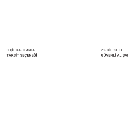
mlar
Taksit Seçenekleri
onularda yetersiz gördüğünüz noktaları öneri formunu kullanarak tarafımıza i
Bu ürüne ilk yorumu siz 
Yorum Yaz
SEÇİLİ KARTLARDA