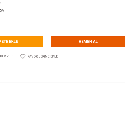
orum Yap - Yorum
ri
DENİZ SUYU POMPA TARAKLARI
SPX JOHNSON PUMP
Kodu
10.JP.01-45014
33,13 EUR + KDV
03,95 TL
SEPETE EKLE
Adet
AYLAŞ
FIYATI DÜŞÜNCE HABER VER