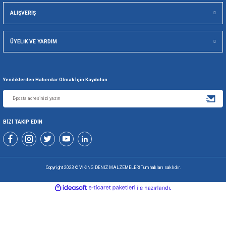
Viking Deniz Malzemeleri San. Ve Tic. Ltd. Şti.
Gönder
+90 216 494 19 98 Pbx
+90 216 494 19 99 Pbx
0507 699 80 85
KURUMSAL
ALIŞVERİŞ
ÜYELİK VE YARDIM