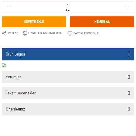
Stok Kodu
10.JP.10.24689.02
Fiyat
425,00 EUR + KDV
28.320,81 TL
Adet
SEPETE EKLE
HEMEN A
PAYLAŞ
FIYATI DÜŞÜNCE HABER VER
Ürün Bilgisi
Yorumlar