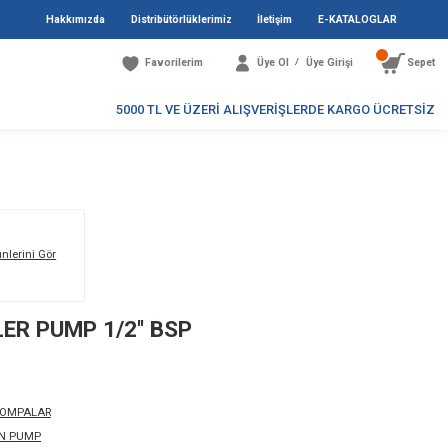
Hakkımızda
Distribütö
Favori
5000 TL V
P 1/2'' BSP
Markanın Tüm Ürünlerini Gör
8B-19 12V IMPELLER PUMP 1/2'' B