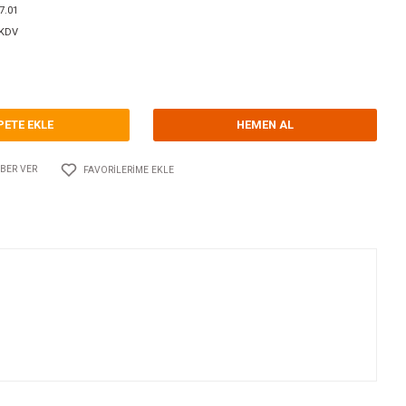
orum Yap - Yorum
ri
İMPELLERLİ POMPALAR
SPX JOHNSON PUMP
Kodu
10.JP.10.24727.01
338,00 EUR + KDV
485,25 TL
SEPETE EKLE
Adet
AYLAŞ
FIYATI DÜŞÜNCE HABER VER