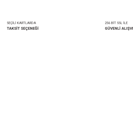
mlar
Taksit Seçenekleri
onularda yetersiz gördüğünüz noktaları öneri formunu kullanarak tarafımıza i
Bu ürüne ilk yorumu siz 
Yorum Yaz
SEÇİLİ KARTLARDA
TAKSİT SEÇENEĞİ