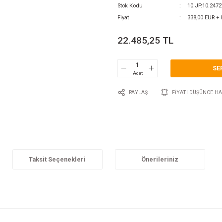
0 Y
Katego
Marka
Stok 
Fiyat
22.
P