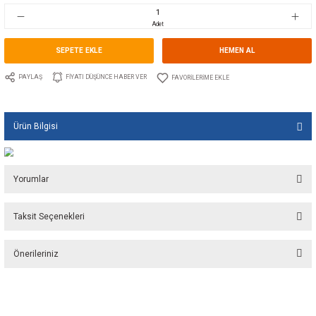
Stok Kodu
10.TS.20104
Fiyat
17,27 EUR + KDV
1.148,88 TL
Adet
SEPETE EKLE
HEMEN A
PAYLAŞ
FIYATI DÜŞÜNCE HABER VER
Ürün Bilgisi
Yorumlar