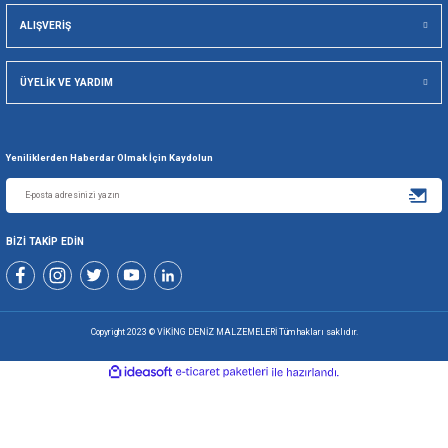
Viking Deniz Malzemeleri San. Ve Tic. Ltd. Şti.
Gönder
+90 216 494 19 98 Pbx
+90 216 494 19 99 Pbx
0507 699 80 85
KURUMSAL
ALIŞVERİŞ
ÜYELİK VE YARDIM