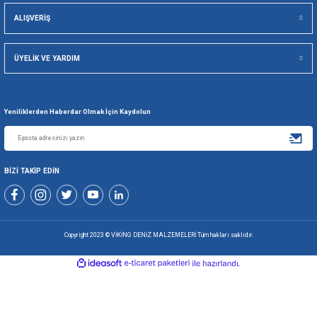
Viking Deniz Malzemeleri San. Ve Tic. Ltd. Şti.
Gönder
+90 216 494 19 98 Pbx
+90 216 494 19 99 Pbx
0507 699 80 85
KURUMSAL
ALIŞVERİŞ
ÜYELİK VE YARDIM