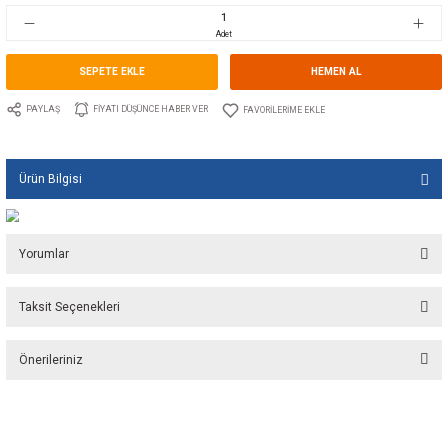
Stok Kodu
10.TS.00386AL
Fiyat
4,24 EUR + KDV
282,06 TL
Adet
SEPETE EKLE
HEMEN A
PAYLAŞ
FIYATI DÜŞÜNCE HABER VER
Ürün Bilgisi
Yorumlar