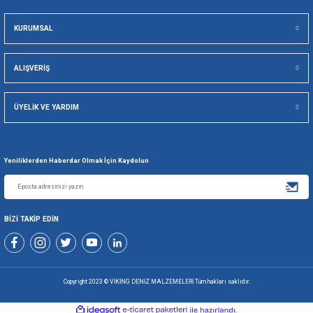
256 BİT SSL İLE
TÜM ÜRÜNLE
GÜVENLİ ALIŞVERİŞ
KOLAY İA
Viking Deniz Malzemeleri San. Ve Tic. Ltd. Şti.
Gönder
+90 216 494 19 98 Pbx
+90 216 494 19 99 Pbx
0507 699 80 85
KURUMSAL