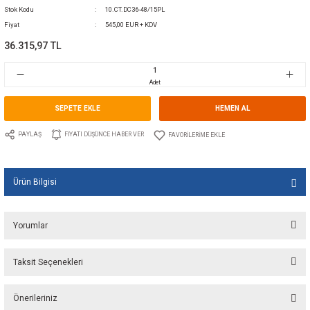
ÜCRETSİZ UYGULAMA İLE
0 Yorum Yap - Yorum
Kategori
DC-DC AKÜ ŞARJ CİHAZLARI
Marka
CRISTEC
Stok Kodu
10.CT.DC36-48/15PL
Fiyat
545,00 EUR + KDV
36.315,97 TL
Adet
SEPETE EKLE
HEMEN A
PAYLAŞ
FIYATI DÜŞÜNCE HABER VER
Ürün Bilgisi