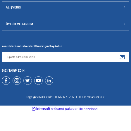
Viking Deniz Malzemeleri San. Ve Tic. Ltd. Şti.
Gönder
+90 216 494 19 98 Pbx
+90 216 494 19 99 Pbx
0507 699 80 85
KURUMSAL
ALIŞVERİŞ
ÜYELİK VE YARDIM