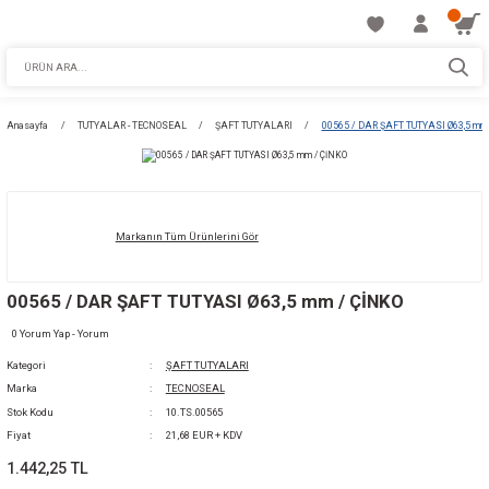
Anasayfa
TUTYALAR - TECNOSEAL
ŞAFT TUTYALARI
00565 / DAR ŞA
Markanın Tüm Ürünlerini Gör
00565 / DAR ŞAFT TUTYASI Ø63,5 mm / ÇİN
0 Yorum Yap - Yorum
Kategori
ŞAFT TUTYALARI
Marka
TECNOSEAL