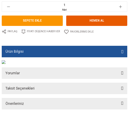
Stok Kodu
10.TS.00565
Fiyat
21,68 EUR + KDV
1.442,25 TL
Adet
SEPETE EKLE
HEMEN A
PAYLAŞ
FIYATI DÜŞÜNCE HABER VER
Ürün Bilgisi
Yorumlar