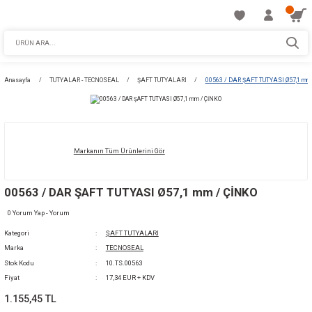
Anasayfa
TUTYALAR - TECNOSEAL
ŞAFT TUTYALARI
00563 / DAR ŞA
Markanın Tüm Ürünlerini Gör
00563 / DAR ŞAFT TUTYASI Ø57,1 mm / ÇİN
0 Yorum Yap - Yorum
Kategori
ŞAFT TUTYALARI
Marka
TECNOSEAL