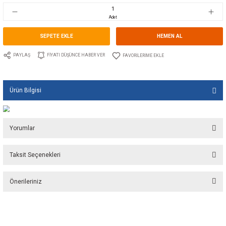
Stok Kodu
10.TS.00563
Fiyat
17,34 EUR + KDV
1.155,45 TL
Adet
SEPETE EKLE
HEMEN A
PAYLAŞ
FIYATI DÜŞÜNCE HABER VER
Ürün Bilgisi
Yorumlar