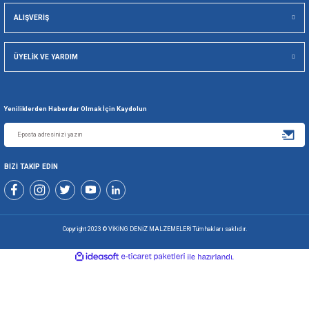
Viking Deniz Malzemeleri San. Ve Tic. Ltd. Şti.
Gönder
+90 216 494 19 98 Pbx
+90 216 494 19 99 Pbx
0507 699 80 85
KURUMSAL
ALIŞVERİŞ
ÜYELİK VE YARDIM