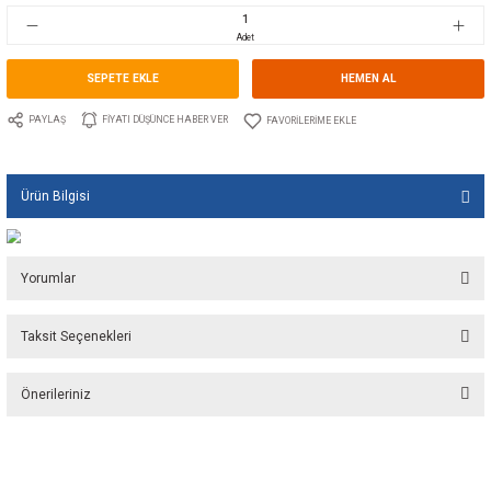
Stok Kodu
10.TS.00562AL
Fiyat
7,08 EUR + KDV
470,99 TL
Adet
SEPETE EKLE
HEMEN A
PAYLAŞ
FIYATI DÜŞÜNCE HABER VER
Ürün Bilgisi
Yorumlar