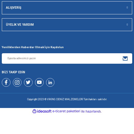
Viking Deniz Malzemeleri San. Ve Tic. Ltd. Şti.
Gönder
+90 216 494 19 98 Pbx
+90 216 494 19 99 Pbx
0507 699 80 85
KURUMSAL
ALIŞVERİŞ
ÜYELİK VE YARDIM