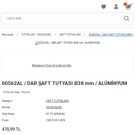
Anasayfa
TUTYALAR - TECNOSEAL
ŞAFT TUTYALARI
00562AL / DAR
Markanın Tüm Ürünlerini Gör
00562AL / DAR ŞAFT TUTYASI Ø38 mm / AL
0 Yorum Yap - Yorum
Kategori
ŞAFT TUTYALARI
Marka
TECNOSEAL