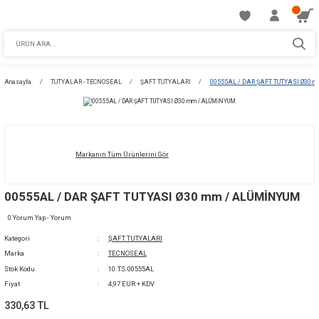
Anasayfa
TUTYALAR - TECNOSEAL
ŞAFT TUTYALARI
00555AL / DAR
Markanın Tüm Ürünlerini Gör
00555AL / DAR ŞAFT TUTYASI Ø30 mm / AL
0 Yorum Yap - Yorum
Kategori
ŞAFT TUTYALARI
Marka
TECNOSEAL