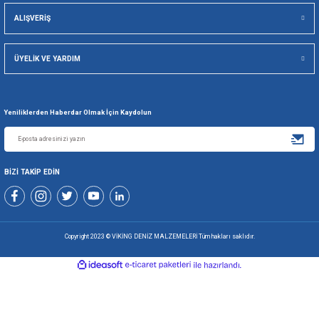
Viking Deniz Malzemeleri San. Ve Tic. Ltd. Şti.
Gönder
+90 216 494 19 98 Pbx
+90 216 494 19 99 Pbx
0507 699 80 85
KURUMSAL
ALIŞVERİŞ
ÜYELİK VE YARDIM