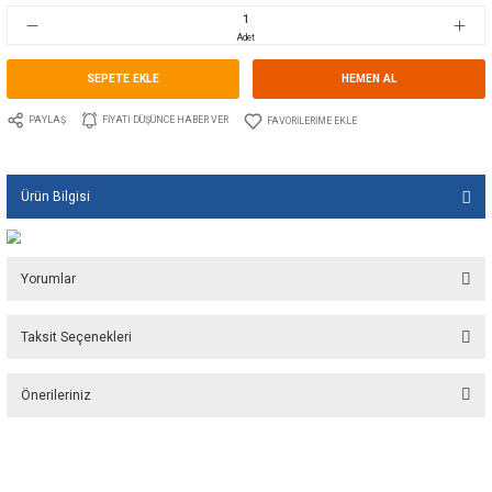
Stok Kodu
10.TS.00555AL
Fiyat
4,97 EUR + KDV
330,63 TL
Adet
SEPETE EKLE
HEMEN A
PAYLAŞ
FIYATI DÜŞÜNCE HABER VER
Ürün Bilgisi
Yorumlar