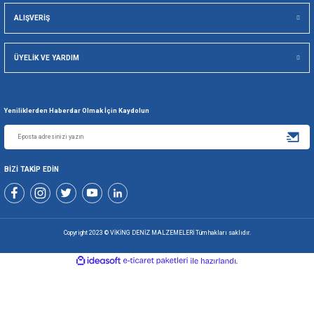
Viking Deniz Malzemeleri San. Ve Tic. Ltd. Şti.
Gönder
+90 216 494 19 98 Pbx
+90 216 494 19 99 Pbx
0507 699 80 85
KURUMSAL
ALIŞVERİŞ
ÜYELİK VE YARDIM