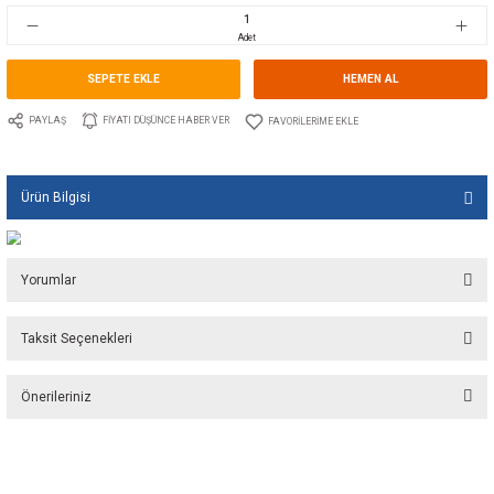
Stok Kodu
10.TS.00553AL
Fiyat
4,26 EUR + KDV
283,39 TL
Adet
SEPETE EKLE
HEMEN A
PAYLAŞ
FIYATI DÜŞÜNCE HABER VER
Ürün Bilgisi
Yorumlar