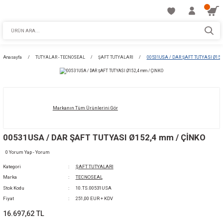
Anasayfa
TUTYALAR - TECNOSEAL
ŞAFT TUTYALARI
00531USA / DA
Markanın Tüm Ürünlerini Gör
00531USA / DAR ŞAFT TUTYASI Ø152,4 mm 
0 Yorum Yap - Yorum
Kategori
ŞAFT TUTYALARI
Marka
TECNOSEAL