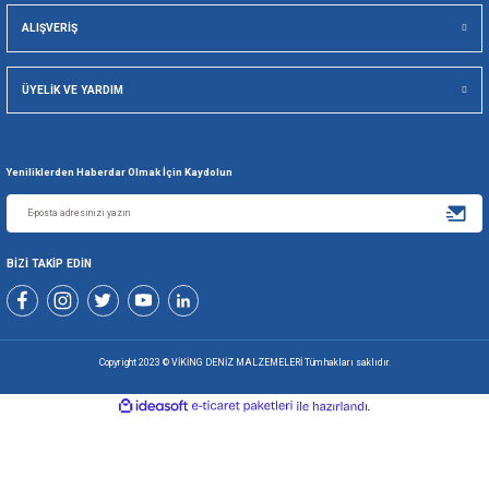
Viking Deniz Malzemeleri San. Ve Tic. Ltd. Şti.
Gönder
+90 216 494 19 98 Pbx
+90 216 494 19 99 Pbx
0507 699 80 85
KURUMSAL
ALIŞVERİŞ
ÜYELİK VE YARDIM