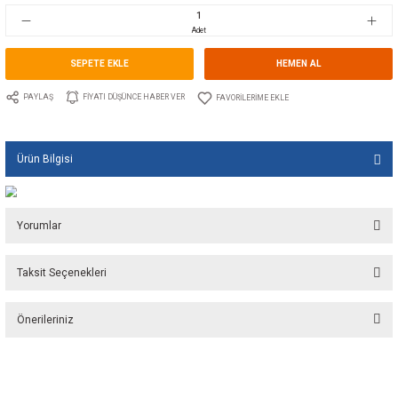
Stok Kodu
10.TS.00531USA
Fiyat
251,00 EUR + KDV
16.697,62 TL
Adet
SEPETE EKLE
HEMEN A
PAYLAŞ
FIYATI DÜŞÜNCE HABER VER
Ürün Bilgisi
Yorumlar