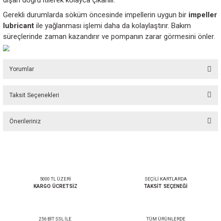
sökülmesi için tasarlanmış profesyonel bir impeller çek
Ayrıca
Volvo Penta (VP) 21951358
ve
22994993
u
impeller modelleriyle de kullanılabilir.
Impeller değişimi sırasında pompa gövdesine zarar 
söküm yapılması oldukça önemlidir. Bu aparat, impelle
merkezindeki dişli yapıya vidalanarak çalışır. İç kısmı
impellere sabitlenir ve paslanmaz çelik vida sıkıldığınd
dışarı doğru itilerek kolayca çıkarılır.
Gerekli durumlarda söküm öncesinde impellerin uygun
lubricant
ile yağlanması işlemi daha da kolaylaştırır. 
süreçlerinde zaman kazandırır ve pompanın zarar görm
Yorumlar