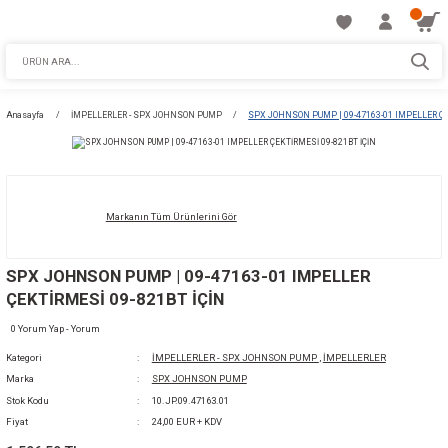
Anasayfa
İMPELLERLER - SPX JOHNSON PUMP
SPX JOHNSON PUMP | 09-4
Markanın Tüm Ürünlerini Gör
SPX JOHNSON PUMP | 09-47163-01 IMPELL
ÇEKTİRMESİ 09-821BT İÇİN
0 Yorum Yap - Yorum
Kategori
İMPELLERLER - SPX JOHNSON PUMP
,
İMPELL