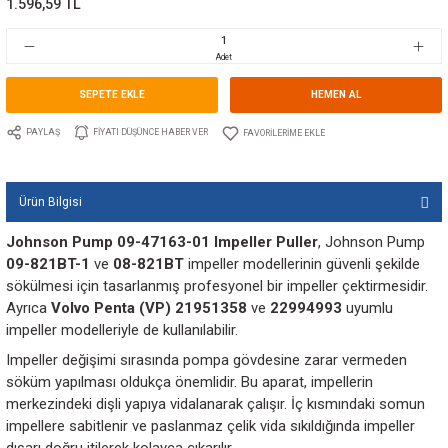
Marka
SPX JOHNSON PUMP
Stok Kodu
10.JP.09.47163.01
Fiyat
24,00 EUR + KDV
1.596,59 TL
Adet
SEPETE EKLE
HEMEN A
PAYLAŞ
FIYATI DÜŞÜNCE HABER VER
Ürün Bilgisi
Johnson Pump 09-47163-01 Impeller Puller
, Joh
09-821BT-1
ve
08-821BT
impeller modellerinin güven