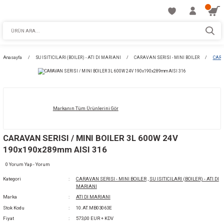
Anasayfa
SU ISITICILARI (BOILER) - ATI DI MARIANI
CARAVAN SERISI - MI
Markanın Tüm Ürünlerini Gör
CARAVAN SERISI / MINI BOILER 3L 600W 24V
190x190x289mm AISI 316
0 Yorum Yap - Yorum
Kategori
CARAVAN SERISI - MINI BOILER
,
SU ISITICILAR