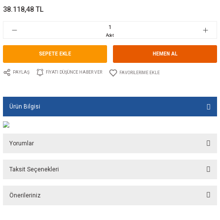
MARIANI
Marka
ATI DI MARIANI
Stok Kodu
10.AT.MB03063E
Fiyat
573,00 EUR + KDV
38.118,48 TL
Adet
SEPETE EKLE
HEMEN A
PAYLAŞ
FIYATI DÜŞÜNCE HABER VER
Ürün Bilgisi