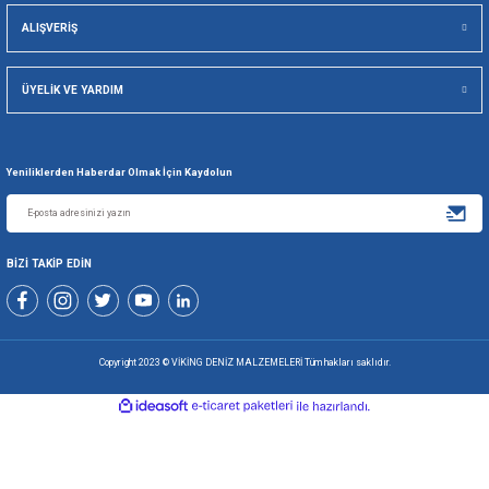
Viking Deniz Malzemeleri San. Ve Tic. Ltd. Şti.
Gönder
+90 216 494 19 98 Pbx
+90 216 494 19 99 Pbx
0507 699 80 85
KURUMSAL
ALIŞVERİŞ
ÜYELİK VE YARDIM