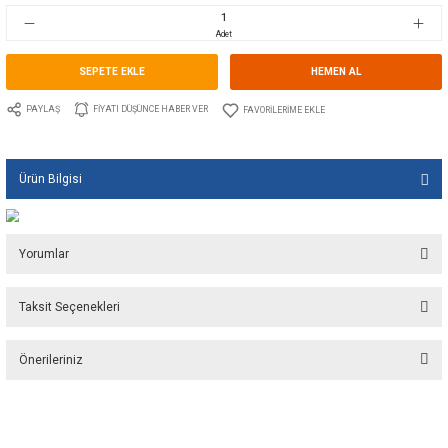
Stok Kodu
10.GU.0130B.200
Fiyat
72,50 EUR + KDV
4.831,02 TL
Adet
SEPETE EKLE
HEMEN A
PAYLAŞ
FIYATI DÜŞÜNCE HABER VER
Ürün Bilgisi
Yorumlar