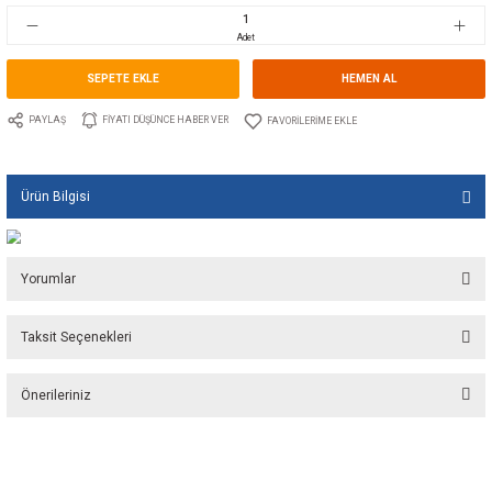
Stok Kodu
10.GU.0241B.100034
Fiyat
7,30 EUR + KDV
485,63 TL
Adet
SEPETE EKLE
HEMEN A
PAYLAŞ
FIYATI DÜŞÜNCE HABER VER
Ürün Bilgisi
Yorumlar