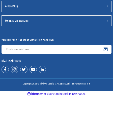
Viking Deniz Malzemeleri San. Ve Tic. Ltd. Şti.
Gönder
+90 216 494 19 98 Pbx
+90 216 494 19 99 Pbx
0507 699 80 85
KURUMSAL
ALIŞVERİŞ
ÜYELİK VE YARDIM