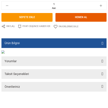
Stok Kodu
10.GU.1260.114
Fiyat
46,00 EUR + KDV
3.060,12 TL
Adet
SEPETE EKLE
HEMEN A
PAYLAŞ
FIYATI DÜŞÜNCE HABER VER
Ürün Bilgisi
Yorumlar