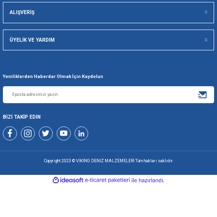
Viking Deniz Malzemeleri San. Ve Tic. Ltd. Şti.
Gönder
+90 216 494 19 98 Pbx
+90 216 494 19 99 Pbx
0507 699 80 85
KURUMSAL
ALIŞVERİŞ
ÜYELİK VE YARDIM