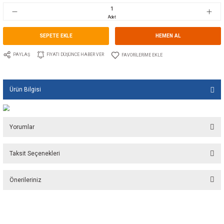
Stok Kodu
10.GU.1525.034
Fiyat
50,60 EUR + KDV
3.366,13 TL
Adet
SEPETE EKLE
HEMEN A
PAYLAŞ
FIYATI DÜŞÜNCE HABER VER
Ürün Bilgisi
Yorumlar