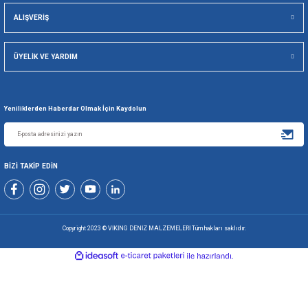
Viking Deniz Malzemeleri San. Ve Tic. Ltd. Şti.
Gönder
+90 216 494 19 98 Pbx
+90 216 494 19 99 Pbx
0507 699 80 85
KURUMSAL
ALIŞVERİŞ
ÜYELİK VE YARDIM