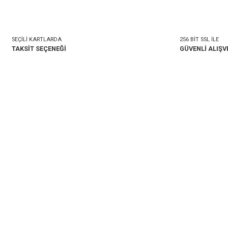
mlar
Taksit Seçenekleri
onularda yetersiz gördüğünüz noktaları öneri formunu kullanarak tarafımıza i
Bu ürüne ilk yorumu siz 
Yorum Yaz
SEÇİLİ KARTLARDA
TAKSİT SEÇENEĞİ