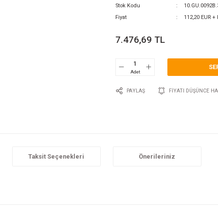
0 Y
Katego
Marka
Stok 
Fiyat
7.4
P