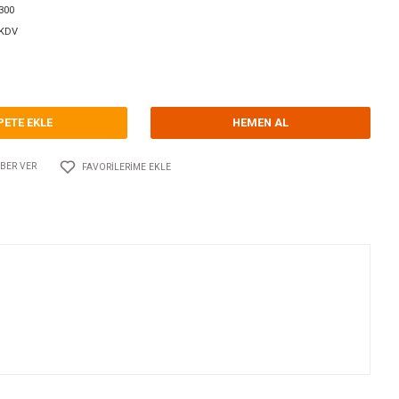
orum Yap - Yorum
ri
90° KUYRUKLU DİRSEKLER
GUIDI
Kodu
10.GU.0092B.300
112,20 EUR + KDV
76,69 TL
SEPETE EKLE
Adet
AYLAŞ
FIYATI DÜŞÜNCE HABER VER