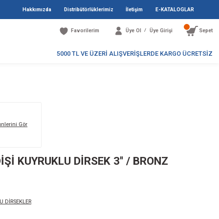
Hakkımızda
Distribütö
Favori
5000 TL V
UKLU DİRSEK 3'' / BRONZ
Markanın Tüm Ürünlerini Gör
92B / 90° ERKEK-DİŞİ KUYRUKLU DİR