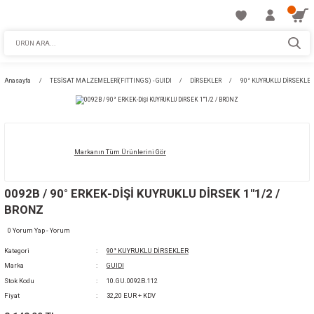
Anasayfa
TESİSAT MALZEMELERİ(FITTINGS) - GUIDI
DİRSEKLER
90°
Markanın Tüm Ürünlerini Gör
0092B / 90° ERKEK-DİŞİ KUYRUKLU DİRSEK 1''
BRONZ
0 Yorum Yap - Yorum
Kategori
90° KUYRUKLU DİRSEKLER