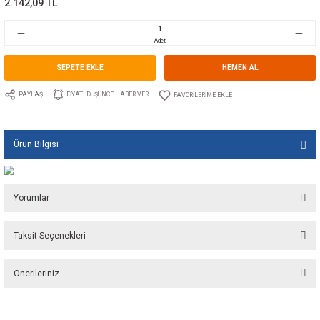
Marka
GUIDI
Stok Kodu
10.GU.0092B.112
Fiyat
32,20 EUR + KDV
2.142,09 TL
Adet
SEPETE EKLE
HEMEN A
PAYLAŞ
FIYATI DÜŞÜNCE HABER VER
Ürün Bilgisi