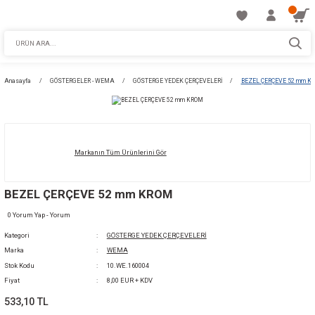
Anasayfa
GÖSTERGELER - WEMA
GÖSTERGE YEDEK ÇERÇEVELERİ
BEZ
Markanın Tüm Ürünlerini Gör
BEZEL ÇERÇEVE 52 mm KROM
0 Yorum Yap - Yorum
Kategori
GÖSTERGE YEDEK ÇERÇEVELERİ
Marka
WEMA