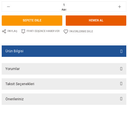
Stok Kodu
10.WE.160004
Fiyat
8,00 EUR + KDV
533,10 TL
Adet
SEPETE EKLE
HEMEN A
PAYLAŞ
FIYATI DÜŞÜNCE HABER VER
Ürün Bilgisi
Yorumlar