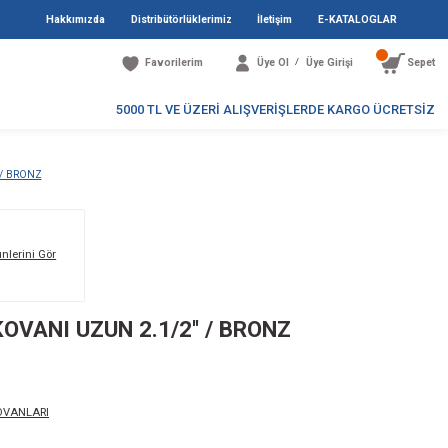
Hakkımızda
Distribütö
Favori
5000 TL V
A / BAĞLANTI KOVANI UZUN 2.1/2'' / BRONZ
Markanın Tüm Ürünlerini Gör
60A / BAĞLANTI KOVANI UZUN 2.1/2