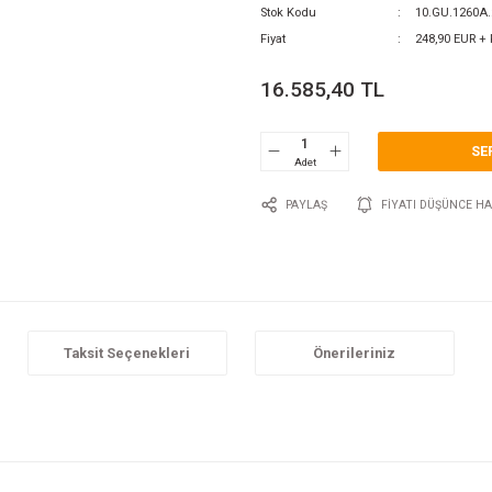
0 Y
Katego
Marka
Stok 
Fiyat
16.
P