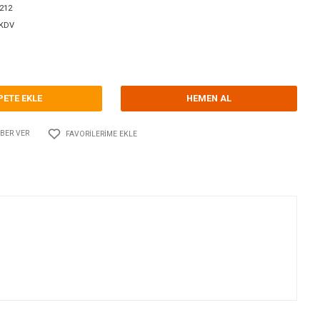
orum Yap - Yorum
ri
BAĞLANTI KOVANLARI
GUIDI
Kodu
10.GU.1260A.212
248,90 EUR + KDV
585,40 TL
SEPETE EKLE
Adet
AYLAŞ
FIYATI DÜŞÜNCE HABER VER