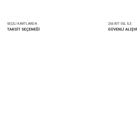
mlar
Taksit Seçenekleri
onularda yetersiz gördüğünüz noktaları öneri formunu kullanarak tarafımıza i
Bu ürüne ilk yorumu siz 
Yorum Yaz
SEÇİLİ KARTLARDA
TAKSİT SEÇENEĞİ