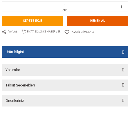
Stok Kodu
10.AT.050-0024
Fiyat
13,00 EUR + KDV
866,25 TL
Adet
SEPETE EKLE
HEMEN A
PAYLAŞ
FIYATI DÜŞÜNCE HABER VER
Ürün Bilgisi
Yorumlar