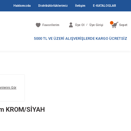
Hakkımızda
Distribütö
Favori
5000 TL V
Markanın Tüm Ürünlerini Gör