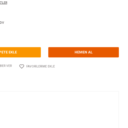
ALOG SAAT 52 mm KROM/SİYAH
orum Yap - Yorum
ri
ANALOG SAATLER
WEMA
Kodu
10.WE.110661
75,00 EUR + KDV
89,33 TL
SEPETE EKLE
Adet
AYLAŞ
FIYATI DÜŞÜNCE HABER VER