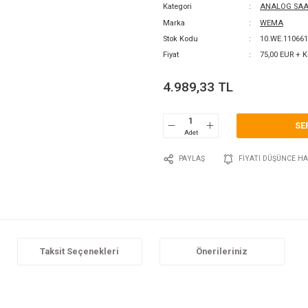
AN
0 Y
Katego
Marka
Stok 
Fiyat
4.9
P