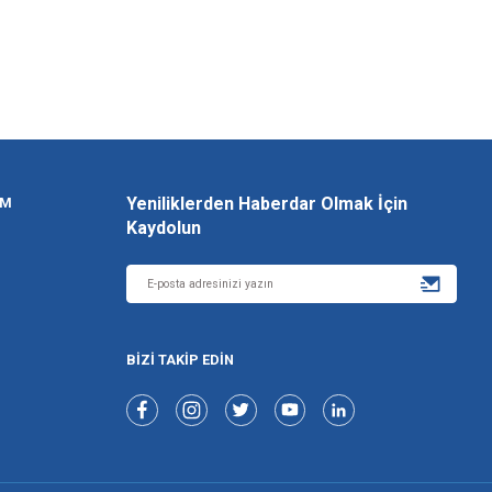
letebilirsiniz.
yapın!
256 BİT SSL İLE
GÜVENLİ ALIŞVERİŞ