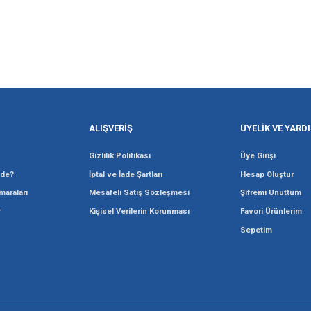
onularda yetersiz gördüğünüz noktaları öneri formunu kullanarak tarafımıza i
u
Bu ürüne ilk yorumu siz 
Yorum Yaz
SEÇİLİ KARTLARDA
TAKSİT SEÇENEĞİ
Gönder