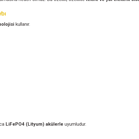
mlar
Taksit Seçenekleri
ek bir alternatör veya DC şarj kaynağı üzerinden
2 veya 
rini etkilemez.
ünün de boşalmasına neden olmaz. Bu özellik, özellik
 Voltaj Kaybı
MOSFET teknolojisi
kullanır.
nım