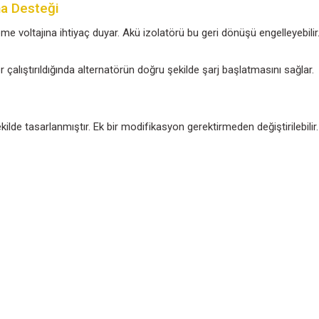
abilir:
ğu
çalışır ve ayrıca
LiFePO4 (Lityum) akülerle
uyumludu
tör Uyandırma Desteği
unda geri besleme voltajına ihtiyaç duyar. Akü izolatörü b