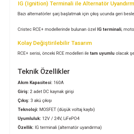
RCE+ akü ayırıcılar aşağıdaki kaynaklarla kullanıl
Alternatör
Akü şarj cihazı
Rüzgar türbini
Güneş paneli / solar regülatör
Hidrojeneratör
12V / 24V ve Lityum Akü Uyumlulu
Cihaz hem
12VDC hem 24VDC sistemlerde
IG (Ignition) Terminali ile Alterna
Bazı alternatörler şarj başlatmak için çıkış uc