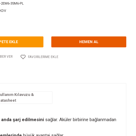
orum Yap - Yorum
ri
AKÜ İZOLATÖRLERİ
CRISTEC
Kodu
10.CT.RCE160-2EM6-3SM6-PL
171,00 EUR + KDV
375,67 TL
SEPETE EKLE
Adet
AYLAŞ
FIYATI DÜŞÜNCE HABER VER