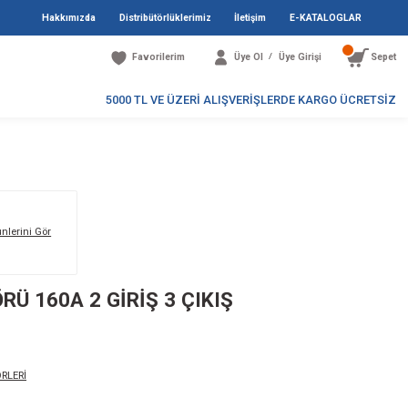
Hakkımızda
Distribütö
Favori
5000 TL V
Markanın Tüm Ürünlerini Gör
E+ / AKÜ İZOLATÖRÜ 160A 2 GİRİŞ 