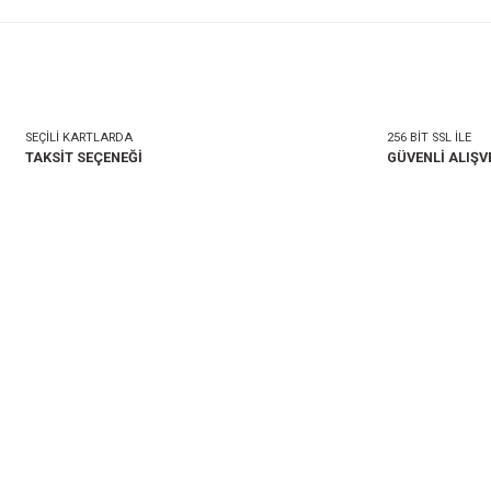
rminali
, motor çalıştırıldığında alternatörün doğru şekil
mlu
olacak şekilde tasarlanmıştır. Ek bir modifikasyon ge