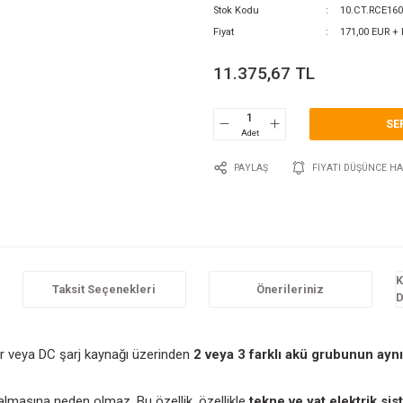
0 Y
Katego
Marka
Stok 
Fiyat
11.
P