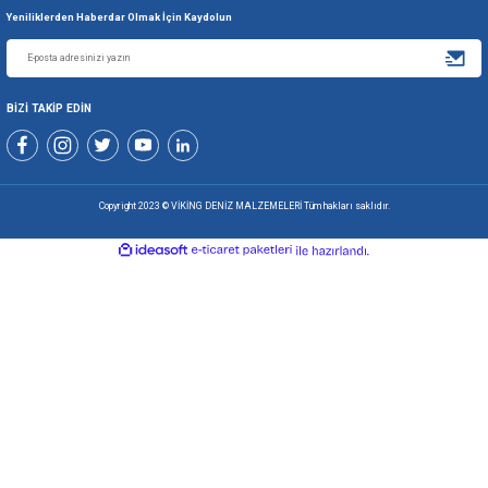
Bu ürüne benzer farklı alternatifler olmalı.
256 BİT SSL İLE
TÜM ÜRÜNLE
GÜVENLİ ALIŞVERİŞ
KOLAY İA
Gönder
Viking Deniz Malzemeleri San. Ve Tic. Ltd. Şti.
+90 216 494 19 98 Pbx
+90 216 494 19 99 Pbx
0507 699 80 85