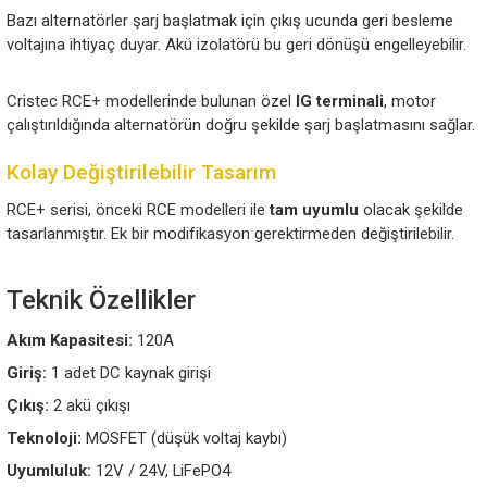
Akü şarj cihazı
Rüzgar türbini
Güneş paneli / solar regülatör
Hidrojeneratör
12V / 24V ve Lityum Akü Uyumluluğu
Cihaz hem
12VDC hem 24VDC sistemlerde
çalışır 
LiFePO4 (Lityum) akülerle
uyumludur.
IG (Ignition) Terminali ile Alternatör Uya
Desteği
Bazı alternatörler şarj başlatmak için çıkış ucunda ge
voltajına ihtiyaç duyar. Akü izolatörü bu geri dönüşü eng