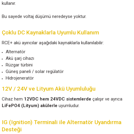
olur ve böylece bir akünün boşalması diğerini etkileme
Örneğin servis aküsünü tüketmeniz, marş aküsünün d
boşalmasına neden olmaz. Bu özellik, özellikle
tekne 
elektrik sistemlerinde
büyük avantaj sağlar.
MOSFET Teknolojisi ile Sıfıra Yakın Volta
RCE+ serisi, klasik diyotlu izolatörlerin aksine
MOSFET 
kullanır.
Bu sayede voltaj düşümü neredeyse yoktur.
Çoklu DC Kaynaklarla Uyumlu Kullanım
RCE+ akü ayırıcılar aşağıdaki kaynaklarla kullanılabilir:
Alternatör