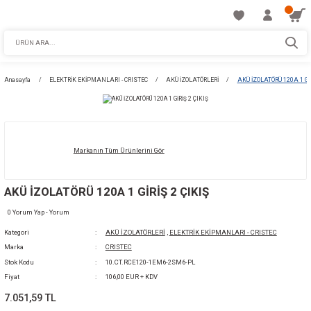
Anasayfa
ELEKTRİK EKİPMANLARI - CRISTEC
AKÜ İZOLATÖRLERİ
AKÜ
Markanın Tüm Ürünlerini Gör
AKÜ İZOLATÖRÜ 120A 1 GİRİŞ 2 ÇIKIŞ
0 Yorum Yap - Yorum
Kategori
AKÜ İZOLATÖRLERİ
,
ELEKTRİK EKİPMANLARI -
Marka
CRISTEC