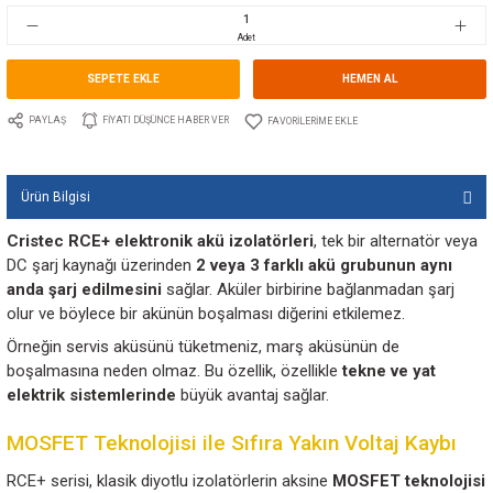
Stok Kodu
10.CT.RCE120-1EM6-2SM6-PL
Fiyat
106,00 EUR + KDV
7.051,59 TL
Adet
SEPETE EKLE
HEMEN A
PAYLAŞ
FIYATI DÜŞÜNCE HABER VER
Ürün Bilgisi
Cristec RCE+ elektronik akü izolatörleri
, tek bir al
DC şarj kaynağı üzerinden
2 veya 3 farklı akü grubu
anda şarj edilmesini
sağlar. Aküler birbirine bağlanm