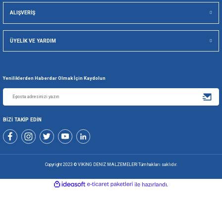
Viking Deniz Malzemeleri San. Ve Tic. Ltd. Şti.
Gönder
+90 216 494 19 98 Pbx
+90 216 494 19 99 Pbx
0507 699 80 85
KURUMSAL
ALIŞVERİŞ
ÜYELİK VE YARDIM