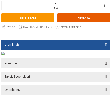
Stok Kodu
10.GU.1504.012
Fiyat
9,00 EUR + KDV
599,71 TL
Adet
SEPETE EKLE
HEMEN A
PAYLAŞ
FIYATI DÜŞÜNCE HABER VER
Ürün Bilgisi
Yorumlar