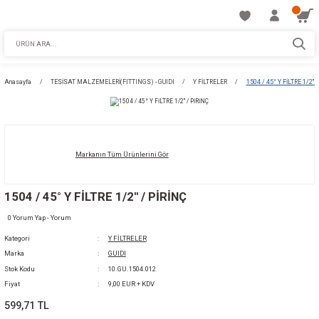
Anasayfa
TESİSAT MALZEMELERİ(FITTINGS) - GUIDI
Y FİLTRELER
150
Markanın Tüm Ürünlerini Gör
1504 / 45° Y FİLTRE 1/2'' / PİRİNÇ
0 Yorum Yap - Yorum
Kategori
Y FİLTRELER
Marka
GUIDI