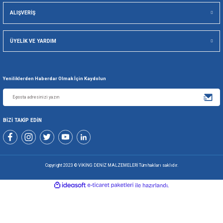
Viking Deniz Malzemeleri San. Ve Tic. Ltd. Şti.
Gönder
+90 216 494 19 98 Pbx
+90 216 494 19 99 Pbx
0507 699 80 85
KURUMSAL
ALIŞVERİŞ
ÜYELİK VE YARDIM