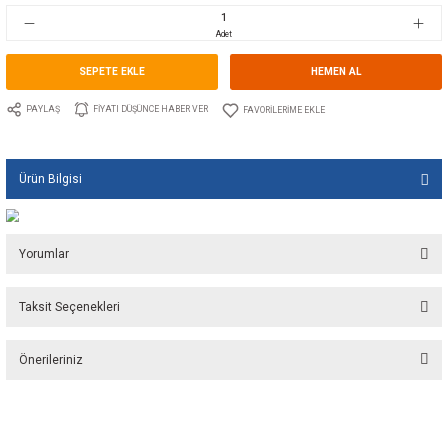
Stok Kodu
10.GU.1504.114
Fiyat
31,30 EUR + KDV
2.085,74 TL
Adet
SEPETE EKLE
HEMEN A
PAYLAŞ
FIYATI DÜŞÜNCE HABER VER
Ürün Bilgisi
Yorumlar