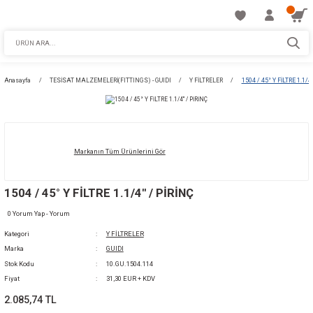
Anasayfa
TESİSAT MALZEMELERİ(FITTINGS) - GUIDI
Y FİLTRELER
150
Markanın Tüm Ürünlerini Gör
1504 / 45° Y FİLTRE 1.1/4'' / PİRİNÇ
0 Yorum Yap - Yorum
Kategori
Y FİLTRELER
Marka
GUIDI