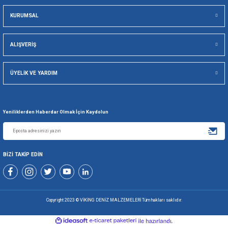
GÜVENLİ ALIŞVERİŞ
KOLAY İA
Viking Deniz Malzemeleri San. Ve Tic. Ltd. Şti.
Gönder
+90 216 494 19 98 Pbx
+90 216 494 19 99 Pbx
0507 699 80 85
KURUMSAL
ALIŞVERİŞ