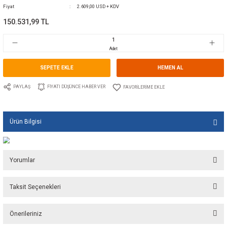
0 Yorum Yap - Yorum
Kategori
ELEKTRİKLİ FLAP KİTLERİ
Marka
LECTROTAB
Stok Kodu
10.LT.S22.3091.24
Fiyat
2.609,00 USD + KDV
150.531,99 TL
Adet
SEPETE EKLE
HEMEN A
PAYLAŞ
FIYATI DÜŞÜNCE HABER VER
Ürün Bilgisi