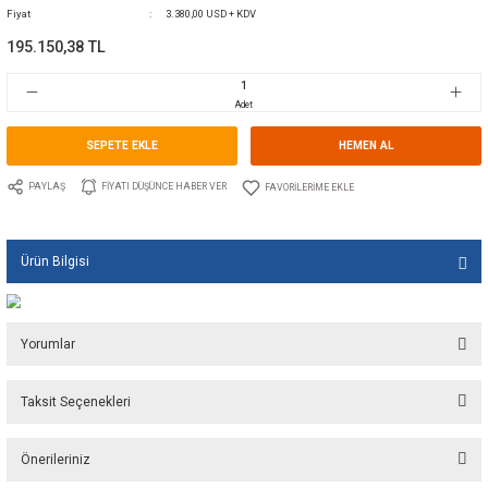
0 Yorum Yap - Yorum
Kategori
ELEKTRİKLİ FLAP KİTLERİ
Marka
LECTROTAB
Stok Kodu
10.LT.S28.30106.24
Fiyat
3.380,00 USD + KDV
195.150,38 TL
Adet
SEPETE EKLE
HEMEN A
PAYLAŞ
FIYATI DÜŞÜNCE HABER VER
Ürün Bilgisi