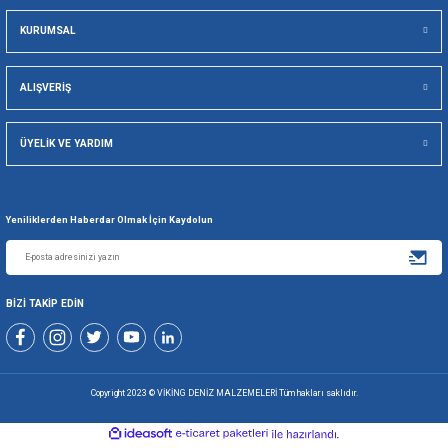
GÜVENLİ ALIŞVERİŞ
KOLAY İA
Viking Deniz Malzemeleri San. Ve Tic. Ltd. Şti.
Gönder
+90 216 494 19 98 Pbx
+90 216 494 19 99 Pbx
0507 699 80 85
KURUMSAL
ALIŞVERİŞ