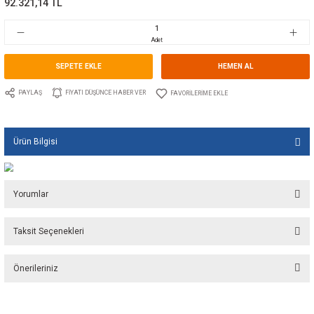
Marka
LECTROTAB
Stok Kodu
10.LT.S13.3046.24
Fiyat
1.599,00 USD + KDV
92.321,14 TL
Adet
SEPETE EKLE
HEMEN A
PAYLAŞ
FIYATI DÜŞÜNCE HABER VER
Ürün Bilgisi