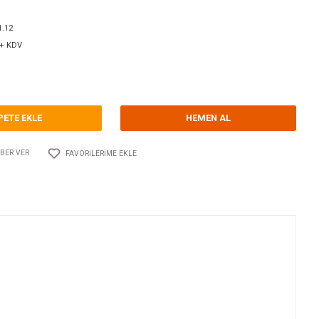
orum Yap - Yorum
ri
ELEKTRİKLİ FLAP KİTLERİ
LECTROTAB
Kodu
10.LT.S14.3061.12
2.146,00 USD + KDV
.903,17 TL
SEPETE EKLE
Adet
AYLAŞ
FIYATI DÜŞÜNCE HABER VER