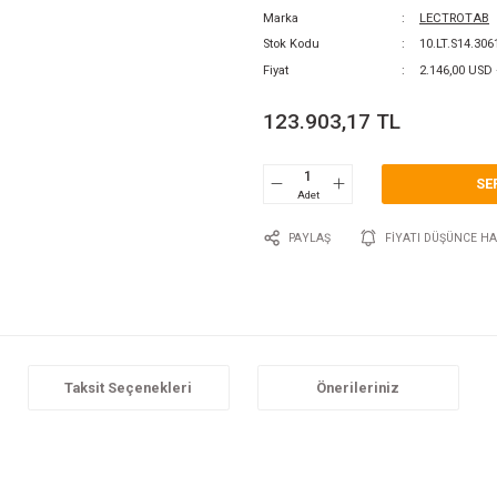
0 Y
Katego
Marka
Stok 
Fiyat
123
P