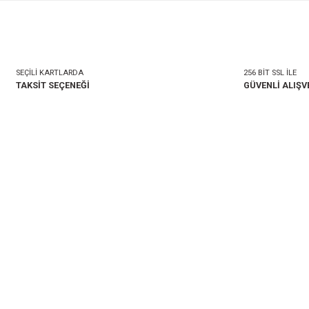
mlar
Taksit Seçenekleri
onularda yetersiz gördüğünüz noktaları öneri formunu kullanarak tarafımıza i
Bu ürüne ilk yorumu siz 
Yorum Yaz
SEÇİLİ KARTLARDA
TAKSİT SEÇENEĞİ