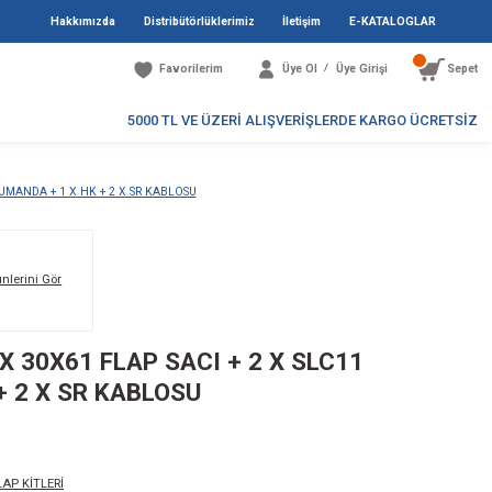
Hakkımızda
Distribütö
Favori
5000 TL V
+ 2 X 30X61 FLAP SACI + 2 X SLC11 KUMANDA + 1 X HK + 2 X SR KABLOSU
Markanın Tüm Ürünlerini Gör
X 12V PİSTON + 2 X 30X61 FLAP SA
MANDA + 1 X HK + 2 X SR KABLOS