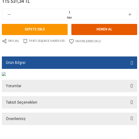
Marka
LECTROTAB
Stok Kodu
10.LT.S14.3030.12
Fiyat
2.001,00 USD + KDV
115.531,34 TL
Adet
SEPETE EKLE
HEMEN A
PAYLAŞ
FIYATI DÜŞÜNCE HABER VER
Ürün Bilgisi